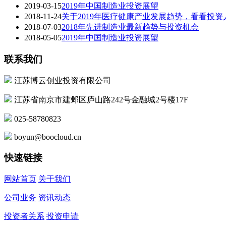
2019-03-15
2019年中国制造业投资展望
2018-11-24
关于2019年医疗健康产业发展趋势，看看投资
2018-07-03
2018年先进制造业最新趋势与投资机会
2018-05-05
2019年中国制造业投资展望
联系我们
江苏博云创业投资有限公司
江苏省南京市建邺区庐山路242号金融城2号楼17F
025-58780823
boyun@boocloud.cn
快速链接
网站首页
关于我们
公司业务
资讯动态
投资者关系
投资申请